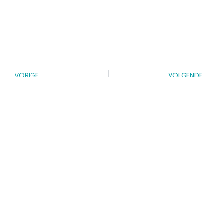
VORIGE
VOLGENDE
Als je je baby verliest in Corona tijd.
Een afscheid met bloemen….