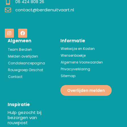
06 424 808 26
contact@berdienuitvaart.nl
Algemeen
Informatie
Werkwijze en Kosten
Team Berdien
Wensenboekje
Melden overlijden
Algemene Voorwaarden
Condoleancepagina
Privacyverklaring
Rouwgroep Oirschot
Sitemap
Contact
Overlijden melden
Inspiratie
Hulp gezocht bij
bezorgen van
rouwpost