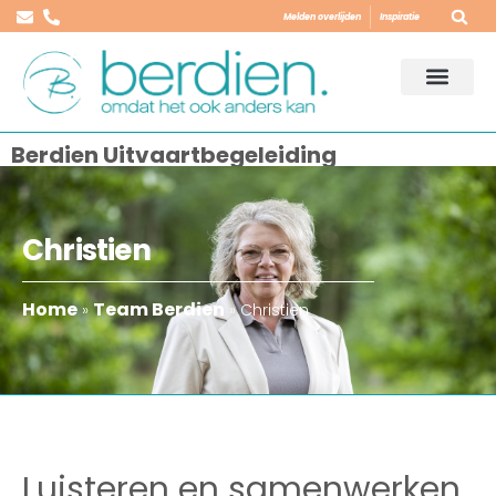
Melden overlijden
Inspiratie
Berdien Uitvaartbegeleiding
Christien
Home
Team Berdien
»
»
Christien
Luisteren en samenwerken