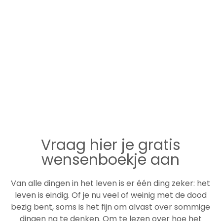
laatste levensfase en nu ook de
hulp op weg naar het definitieve
afscheid, maakt het compleet".
Vraag hier je gratis
wensenboekje aan
Van alle dingen in het leven is er één ding zeker: het
leven is eindig. Of je nu veel of weinig met de dood
bezig bent, soms is het fijn om alvast over sommige
dingen na te denken. Om te lezen over hoe het