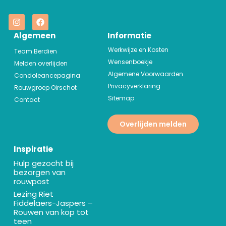
Algemeen
Informatie
Werkwijze en Kosten
Team Berdien
Wensenboekje
Melden overlijden
Algemene Voorwaarden
Condoleancepagina
Privacyverklaring
Rouwgroep Oirschot
Sitemap
Contact
Overlijden melden
Inspiratie
Hulp gezocht bij
bezorgen van
rouwpost
Lezing Riet
Fiddelaers-Jaspers –
Rouwen van kop tot
teen