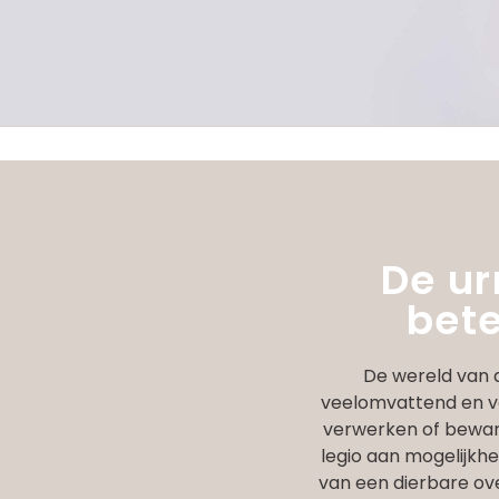
De ur
bet
De wereld van d
veelomvattend en ve
verwerken of bewar
legio aan mogelijkh
van een dierbare ov