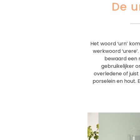
De u
Het woord ‘urn’ komt
werkwoord ‘urere’.
bewaard een mo
gebruikelijker o
overledene of juist
porselein en hout. E