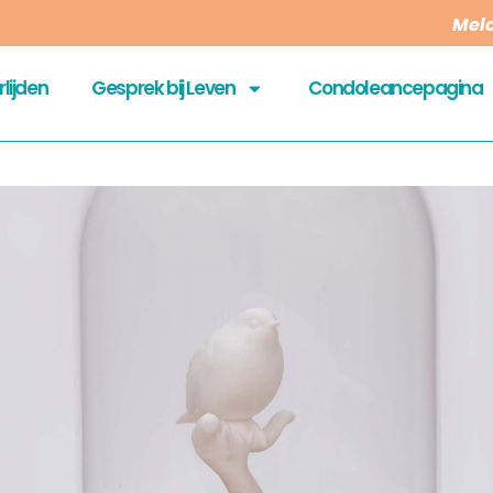
Meld
lijden
Gesprek bij Leven
Condoleancepagina