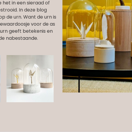
e het in een sieraad of
strooid. In deze blog
 op de urn. Want de urn is
ewaardoosje voor de as
urn geeft betekenis en
de nabestaande.