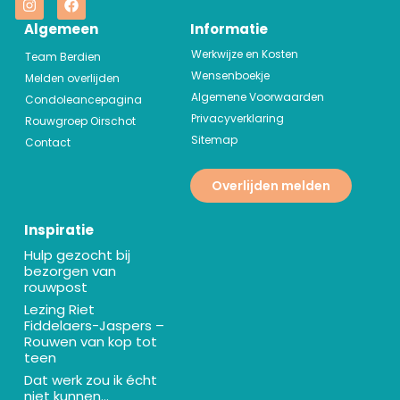
Algemeen
Informatie
Werkwijze en Kosten
Team Berdien
Wensenboekje
Melden overlijden
Algemene Voorwaarden
Condoleancepagina
Privacyverklaring
Rouwgroep Oirschot
Sitemap
Contact
Overlijden melden
Inspiratie
Hulp gezocht bij
bezorgen van
rouwpost
Lezing Riet
Fiddelaers-Jaspers –
Rouwen van kop tot
teen
Dat werk zou ik écht
niet kunnen…