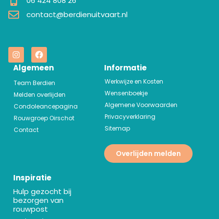
06 424 808 26
contact@berdienuitvaart.nl
Algemeen
Informatie
Werkwijze en Kosten
Team Berdien
Wensenboekje
Melden overlijden
Algemene Voorwaarden
Condoleancepagina
Privacyverklaring
Rouwgroep Oirschot
Sitemap
Contact
Overlijden melden
Inspiratie
Hulp gezocht bij
bezorgen van
rouwpost